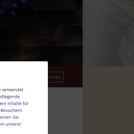
e verwendet
undlegende
re Inhalte für
e-Besuchern
önnen Sie
 in unserer