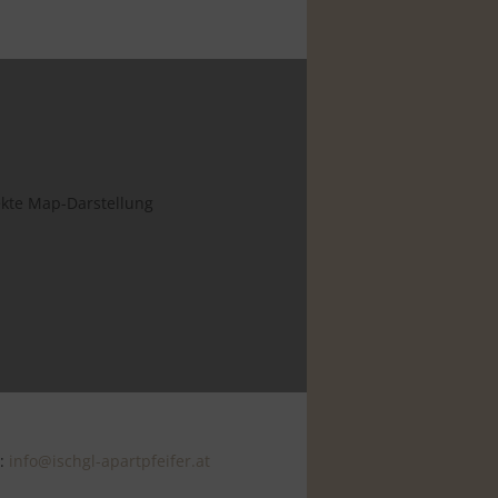
rekte Map-Darstellung
l:
info@ischgl-apartpfeifer.at