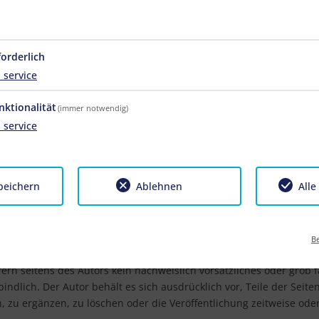
forderlich
1
service
nktionalität
(immer notwendig)
1
service
peichern
Ablehnen
Alle
r die Aktualität, Korrektheit, Vollständigkeit oder Qualität der b
lche sich auf Schäden materieller oder ideeller Art beziehen, di
Be
ationen bzw. durch die Nutzung fehlerhafter und unvollständiger
ern seitens des Autors kein nachweislich vorsätzliches oder grob fa
indlich. Der Autor behält es sich ausdrücklich vor, Teile der Sei
zu ergänzen, zu löschen oder die Veröffentlichung zeitweise oder