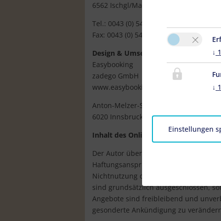
6562 Ischgl/Mathon
Tel.: 0043 (0) 5444 5169
Fax: 0043 (0) 5444 5169
Er
↓
Design & Umsetzung
Easybooking
Fu
zadego GmbH
↓
www.easybooking.eu
Anton-Melzer-Straße 10
6020 Innsbruck - Austria
Einstellungen s
Inhalt des Online-Angebots
Der Autor übernimmt keinerlei Gewähr fü
Haftungsansprüche gegen den Autor, we
Nichtnutzung der dargebotenen Inform
sind grundsätzlich ausgeschlossen, sof
Angebote sind freibleibend und unverb
gesonderte Ankündigung zu verändern, 