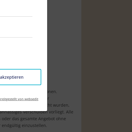
 akzeptieren
ereitgestellten Informationen.
e durch die Nutzung oder
reitgestellt von websedit
 Informationen verursacht wurden,
hrlässiges Verschulden vorliegt. Alle
ten oder das gesamte Angebot ohne
 endgültig einzustellen.