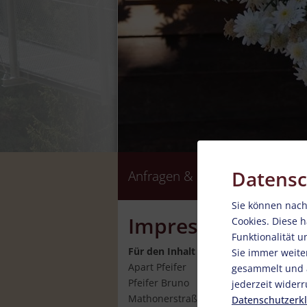
Datensc
Anfragen & Buchen
Sie können nach
Impressum
Cookies. Diese 
Funktionalität 
Für den Inhalt verantwortlich
Sie immer weite
Apart Pfeifer
gesammelt und a
Pfeifer Bruno
jederzeit widerr
Mathonerstraße 19
Datenschutzerk