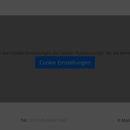
 in den Cookie Einstellungen die Option "Funktionalität" für die kor
Cookie Einstellungen
Tel.:
0043 (0) 5444 5169
E-Mai